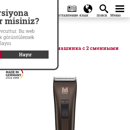
search
Global
menu
rsiyona
r misiniz?
evcuttur. Bu web
rak görüntülemek
GENIO PRO
klayın
Профессиональная машинка с 2 сменными
аккумуляторами
Hayır