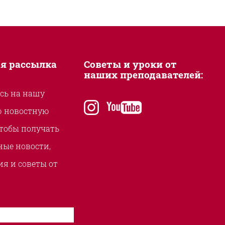
я рассылка
Советы и уроки от
наших преподавателей:
сь на нашу
instagram
youtube
ю новостную
чтобы получать
ые новости,
я и советы от