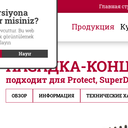
Главная с
Global
langswitch
rsiyona
r misiniz?
Продукция
К
evcuttur. Bu web
rak görüntülemek
klayın
Hayır
НАСАДКА-КОНЦ
подходит для Protect, SuperD
ОБЗОР
ИНФОРМАЦИЯ
ТЕХНИЧЕСКИЕ Х