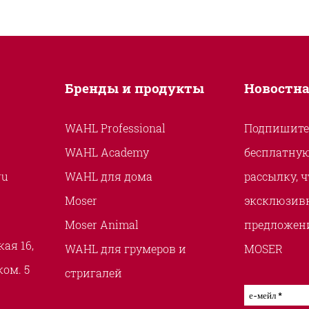
Бренды и продукты
Новостна
WAHL Professional
Подпишите
WAHL Academy
бесплатну
ru
WAHL для дома
рассылку, 
Moser
эксклюзивн
Moser Animal
предложени
ая 16,
WAHL для грумеров и
MOSER
 ком. 5
стригалей