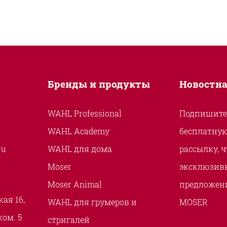
Бренды и продукты
Новостна
WAHL Professional
Подпишите
WAHL Academy
бесплатну
ru
WAHL для дома
рассылку, 
Moser
эксклюзивн
Moser Animal
предложени
ая 16,
WAHL для грумеров и
MOSER
 ком. 5
стригалей