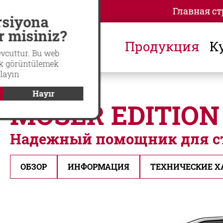
Главная с
Global
langswitch
rsiyona
r misiniz?
Продукция
К
evcuttur. Bu web
rak görüntülemek
klayın
Hayır
MOSER EDITION
Надежный помощник для ст
ОБЗОР
ИНФОРМАЦИЯ
ТЕХНИЧЕСКИЕ Х