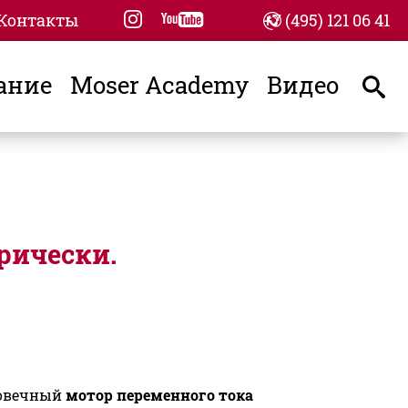
instagram
youtube
Контакты
+7 (495) 121 06 41
ание
Moser Academy
Видео
sear
рически.
овечный
мотор переменного тока