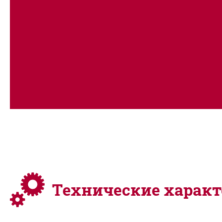
службы в профессиональной среде.
КАБЕЛЬ:
профессиональный толстый кабель длиной 2,8 м с п
подвешивания.
В КОМПЛЕКТЕ:
2 профессиональные насадки-концентраторы (для 
стандартная) с системой подкачки воздуха.
Технические харак