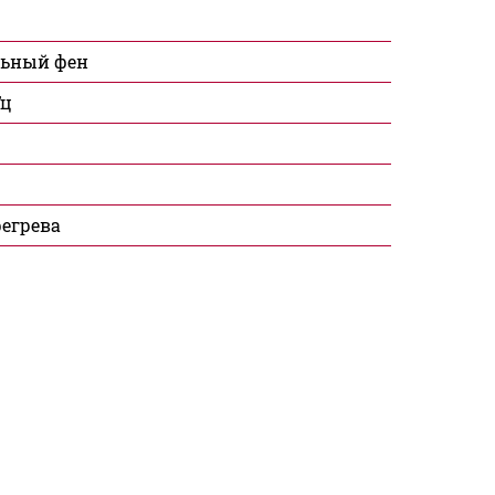
льный фен
Гц
регрева