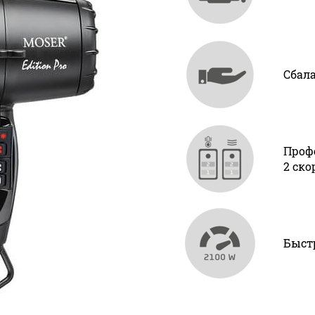
Сбал
Проф
2 ско
Быст