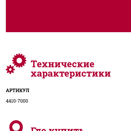
во время работы.
• Безопасное хранение
• Компактность
• Дизайн
премиум-класса
• Устойчивость
• Ответствие для
кабеля
Технические
характеристики
АРТИКУЛ
4410-7000
Где купить